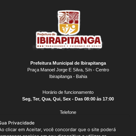
Prefeitura Municipal de Ibirapitanga
Praça Manoel Jorge E Silva, S/n - Centro
Ibirapitanga - Bahia
Horário de funcionamento
Seg, Ter, Qua, Qui, Sex - Das 08:00 às 17:00
Telefone
(73) 3259-2141
Sua Privacidade
Ao clicar em Aceitar, você concordar que o site poderá
E-mail